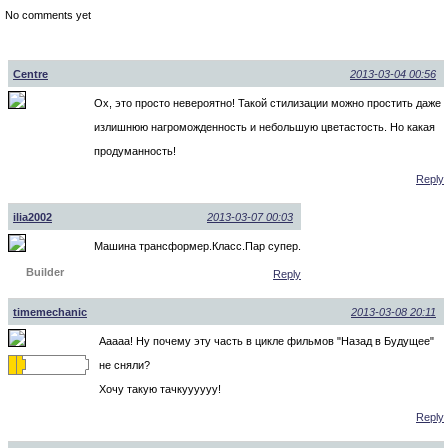
No comments yet
Centre
2013-03-04 00:56
Ох, это просто невероятно! Такой стилизации можно простить даже
излишнюю нагроможденность и небольшую цветастость. Но какая
продуманность!
Reply
ilia2002
2013-03-07 00:03
Машина трансформер.Класс.Пар супер.
Builder
Reply
timemechanic
2013-03-08 20:11
Ааааа! Ну почему эту часть в цикле фильмов "Назад в Будущее"
не сняли?
Хочу такую тачкуууууу!
Reply