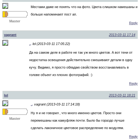
Местами даже не понять что на фото. Цвета слишком намешаны и
больше напоминают пост ап.
Master
Reply
vagrant
2013-03-11 17:14
lol (2013-03-11 17:05:22)
↵
Да на самом деле в работе не так уж много цветов. А вот тени от
недостатка освещения действительно смешивают детали в одну
кучу. Видимо, я просто обладаю свойством восстанавливать в
голове объект из плохих фотографий. :)
Reply
lol
2013-03-11 18:21
vagrant (2013-03-11 17:14:18)
↵
Ну я и не говорил , что много именно цветов. Просто они
Master
перемешаны как камуфляж почти. Было бы гораздо лучше
сделать лаконичное цветовое распределение по модулям.
Reply