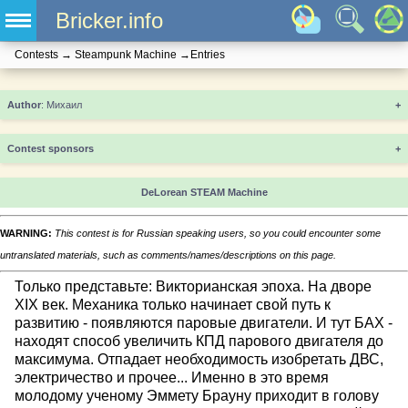
Bricker.info
Contests
→
Steampunk Machine
→
Entries
+
Contest sponsors
+
DeLorean STEAM Machine
WARNING:
This contest is for Russian speaking users, so you could encounter some
untranslated materials, such as comments/names/descriptions on this page.
Только представьте: Викторианская эпоха. На дворе
XIX век. Механика только начинает свой путь к
развитию - появляются паровые двигатели. И тут БАХ -
находят способ увеличить КПД парового двигателя до
максимума. Отпадает необходимость изобретать ДВС,
электричество и прочее... Именно в это время
молодому ученому Эммету Брауну приходит в голову