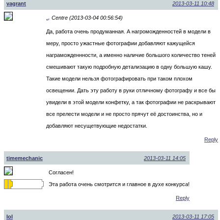
vagrant
2013-03-11 10:48
Centre (2013-03-04 00:56:54)
↵
Да, работа очень продуманная. А нагроможденностей в модели в
меру, просто ужастные фотографии добавляют кажущейся
награможденнности, а именно наличие большого количество теней
смешивают такую подробную детализацию в одну большую кашу.
Такие модели нельзя фотографировать при таком плохом
освещении. Дать эту работу в руки отличному фотографу и все бы
увидели в этой модели конфетку, а так фотографии не раскрывают
все прелести модели и не просто прячут её достоинства, но и
добавляют несущетвующие недостатки.
Reply
timemechanic
2013-03-11 14:05
Согласен!
Эта работа очень смотрится и главное в духе конкурса!
Reply
lol
2013-03-11 17:05